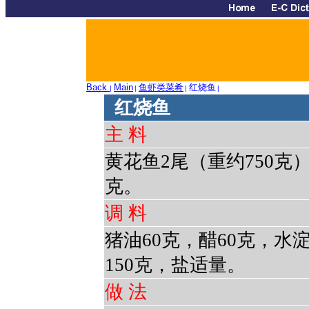
Back
Main
鱼虾类菜肴
红烧鱼
|
|
|
|
红烧鱼
主 料
黄花鱼2尾（重约750克）
克。
调 料
猪油60克，醋60克，水
150克，盐适量。
做 法