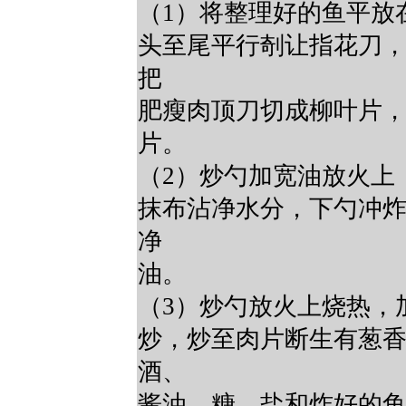
（1）将整理好的鱼平放
头至尾平行剞让指花刀
把
肥瘦肉顶刀切成柳叶片
片。
（2）炒勺加宽油放火上
抹布沾净水分，下勺冲
净
油。
（3）炒勺放火上烧热，
炒，炒至肉片断生有葱
酒、
酱油、糖、盐和炸好的