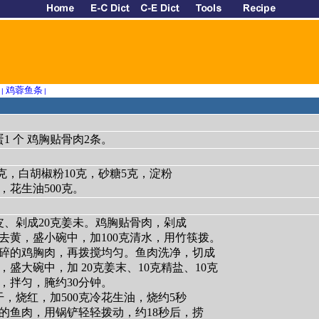
鸡蓉鱼条
|
|
蛋1 个 鸡胸贴骨肉2条。
0克，白胡椒粉10克，砂糖5克，淀粉
克，花生油500克。
皮、剁成20克姜未。鸡胸贴骨肉，剁成
去黄，盛小碗中，加100克清水，用竹筷拨。
碎的鸡胸肉，再拨搅均匀。鱼肉洗净，切成
，盛大碗中，加 20克姜末、10克精盐、10克
粉，拌匀，腌约30分钟。
干，烧红，加500克冷花生油，烧约5秒
的鱼肉，用锅铲轻轻拨动，约18秒后，捞