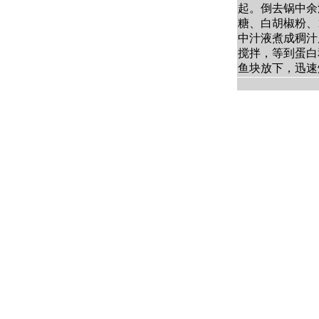
起。倒去锅中余
糖、白胡椒粉、
中汁液煮成稠汁
搅拌，等到蛋白
鱼块放下，迅速