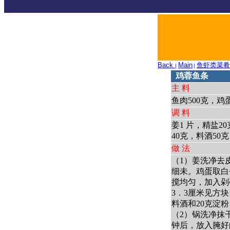
Back
Main
鱼虾类菜肴
|
|
鸡蓉鱼条
主 料
鱼肉500克，鸡
调 料
姜1 片，精盐2
40克，料酒50
做 法
（1）姜洗净去
细未。鸡蛋取白
搅均匀，加入剁
3．3厘米见方块
料酒和20克淀
（2）锅洗净抹
钟后，放入腌好