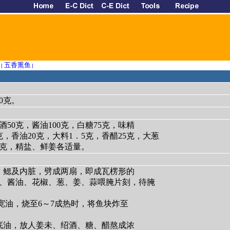
五香熏鱼
|
|
0克。
酒50克，酱油100克，白糖75克，味精
克，香油20克，大料1．5克，香醋25克，大葱
20克，精盐、鲜姜各适量。
、鳃及内脏，劈成两扇，即成瓦楞形的
、酱油、花椒、葱、姜、蒜喂腌片刻，待腌
放宽油，烧至6～7成热时，将鱼块炸至
底油，放人姜未、绍酒、糖、醋熬成浓