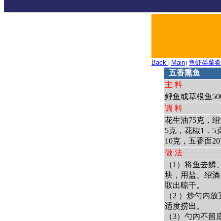
Back
Main
鱼虾类菜肴
|
|
五香熏鱼
主 料
鲤鱼或草根鱼50
调 料
花生油75克，绍
5克，花椒1．5
10克，五香面
做 法
（1）将鱼去鳞
块，用盐、绍酒
取出晾干。
（2 ）炒勺内
适度捞出。
（3）勺内不留