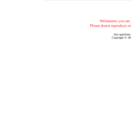
Webmaster, you are f
Please donot reproduce or
Any questions
Copyright © 200