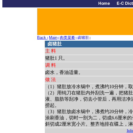
Back
Main
肉类菜肴
卤猪肚
|
|
|
|
卤猪肚
主 料
猪肚1 只。
调 料
卤水，香油适量。
做 法
（1）猪肚放冷水锅中，煮沸约10分钟，
（2）用钝刀在猪肚内外刮洗一遍，把猪
液、脂肪等刮净，切去小管后，再用洁净清
捞起。
（3）猪肚放卤水锅中，沸煮约20分钟，
涂刷香油，切时一剖为二，切成6.6厘米
斜切成2厘米宽小片。整齐地排在碟上，
Info