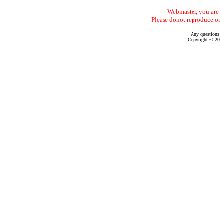
Webmaster, you are f
Please donot reproduce or
Any questions
Copyright © 200