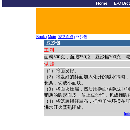
Back
Main
家常面点
豆沙包
|
|
|
|
豆沙包
主 料
面粉500克，面肥250克，豆沙馅300克，碱
做 法
（1）将面发好。
（2）将发好的酵面加入化开的碱水揣匀
长条，切成小面块。
（3）将面块压扁，然后用擀面棍擀成中
稍薄的圆形面皮，放上豆沙馅，包成椭圆
（4）将笼屉铺好展布，把包子生坯摆在
沸水旺火蒸熟即成。
Info