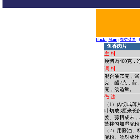
Back
Main
肉类菜肴
|
|
|
鱼香肉片
主 料
瘦猪肉400克，
调 料
混合油75克，酱
克，醋2克，蒜、
克，汤适量。
做 法
（1）肉切成薄片
叶切成3厘米长
姜、蒜切成末，
盐拌匀加湿淀粉
（2）用酱油、
淀粉、汤对成汁