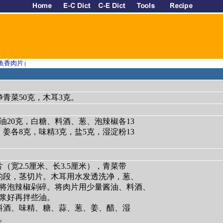
鱼香肉片
|
净青菜50克，木耳3克。
油20克，白糖、料酒、葱、泡辣椒各13
姜各8克，味精3克，盐5克，湿淀粉13
（宽2.5厘米、长3.5厘米），青菜带
的段，茎切片。木耳用水发透洗净，葱、
将泡辣椒剁碎。将肉片用少量酱油、料酒、
浆好再拌些油。
料酒、味精、糖、蒜、葱、姜、醋、湿
。